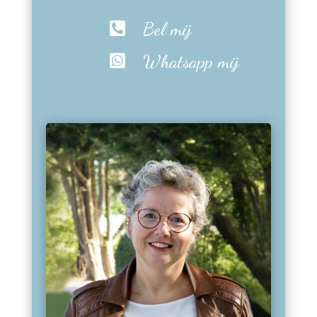
Bel mij

Whatsapp mij
