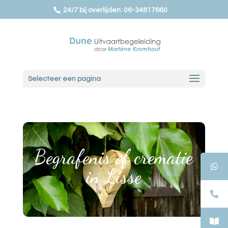
24/7 bij overlijden: 06-34817660
Selecteer een pagina
Begrafenis of crematie
in Lisse