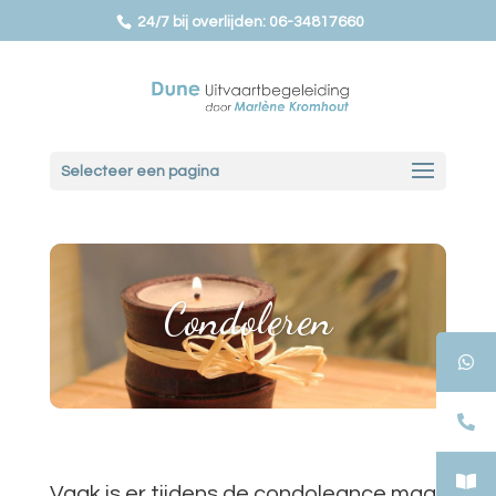
24/7 bij overlijden: 06-34817660
Selecteer een pagina
Condoleren
Vaak is er tijdens de condoleance maar