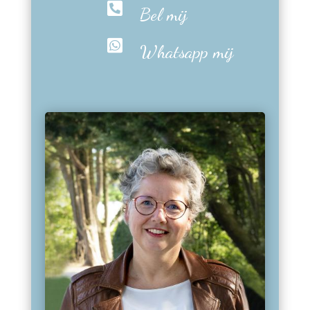

Bel mij

Whatsapp mij